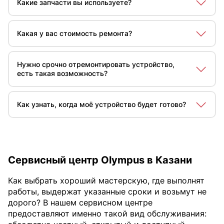
Какие запчасти вы используете?
варьироваться в зависимости от вида поломки.
Мы применяем исключительно оригинальные или
сертифицированные комплектующие от
Какая у вас стоимость ремонта?
производителей оборудования, а также качественные
аналоги от проверенных временем подрядчиков. Это
Стоимость
ремонта
зависит от типа дефекта и
гарантия долговечности после ремонта.
модификации устройства. Для правильной оценки
Нужно срочно отремонтировать устройство,
необходимо провести диагностику. Мы дадим вам
есть такая возможность?
смету затрат до начала ремонта.
Да, мы предлагаем услугу срочного ремонта. Для
уточнения сроков и стоимости рекомендуем
Как узнать, когда моё устройство будет готово?
связаться с нами по телефону.
Мы позвоним вам по телефону или отправим
уведомление на ваш email, когда техника будет готова
к выдаче.
Сервисный центр Olympus в Казани
Как выбрать хороший мастерскую, где выполнят
работы, выдержат указанные сроки и возьмут не
дорого? В нашем сервисном центре
предоставляют именно такой вид обслуживания: